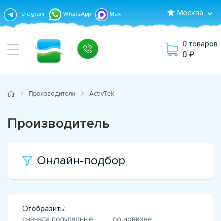
Москва
Telegram
WhatsApp
Max
0 товаров
0
Производители
ActivTek
Производитель
Онлайн-подбор
Отобразить:
сначала популярные
по новизне