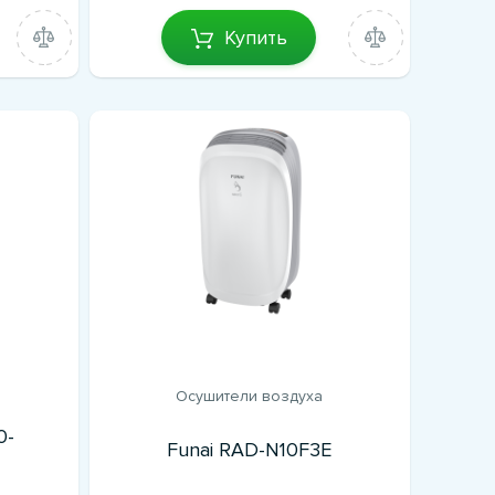
Купить
Осушители воздуха
0-
Funai RAD-N10F3E