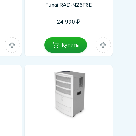
E
Funai RAD-N26F6E
24 990
Купить