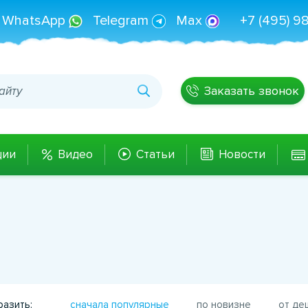
WhatsApp
Telegram
Max
+7 (495) 9
Заказать звонок
ции
Видео
Статьи
Новости
азить:
сначала популярные
по новизне
от де