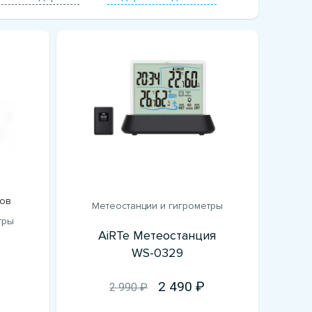
вов
Метеостанции и гигрометры
тры
AiRTe Метеостанция
WS-0329
2 490
2 990 ₽