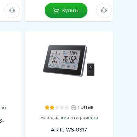
Купить
1 Отзыв
тры
Метеостанции и гигрометры
S-
AiRTe WS-0317