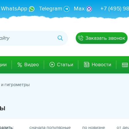
WhatsApp
Telegram
Max
+7 (495) 9
Заказать звонок
ции
Видео
Статьи
Новости
 и гигрометры
ры
азить:
сначала популярные
по новизне
от де