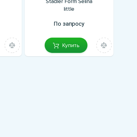
Stadler Form Selina
little
По запросу
Купить