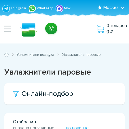
Москва
Telegram
WhatsApp
Max
0 товаров
0
Увлажнители воздуха
Увлажнители паровые
Увлажнители паровые
Онлайн-подбор
Отобразить:
сначала популярные
по новизне