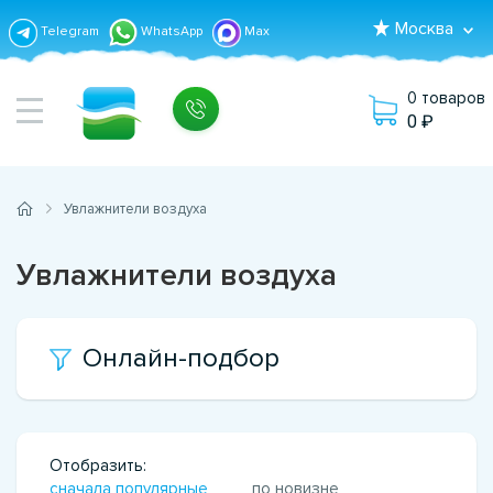
Москва
Telegram
WhatsApp
Max
0 товаров
0
Увлажнители воздуха
Увлажнители воздуха
Онлайн-подбор
Отобразить:
сначала популярные
по новизне