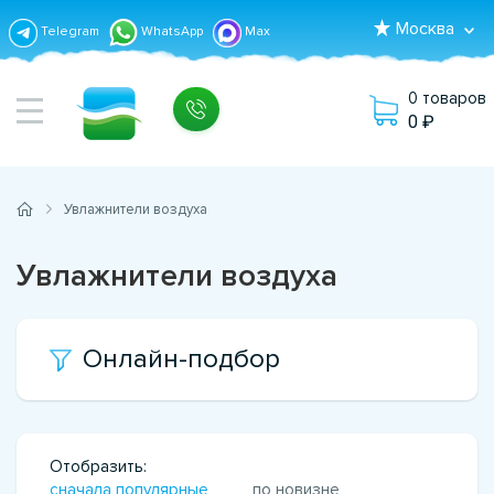
Москва
Telegram
WhatsApp
Max
0 товаров
0
Увлажнители воздуха
Увлажнители воздуха
Онлайн-подбор
Отобразить:
сначала популярные
по новизне