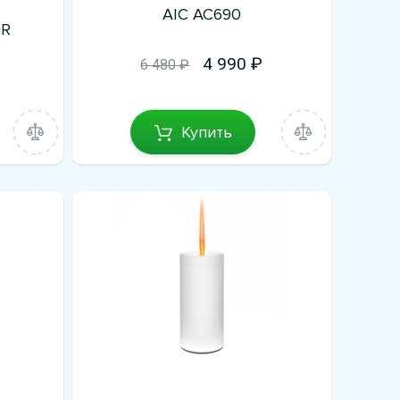
AIC AC690
OR
4 990
6 480 ₽
Купить