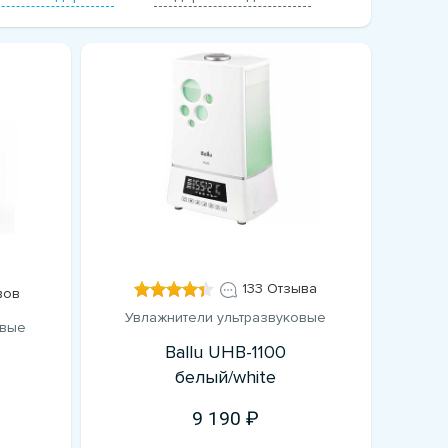
133 Отзыва
вов
Увлажнители ультразвуковые
овые
Ballu UHB-1100
белый/white
9 190