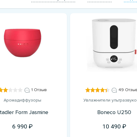
1 Отзыв
49 Отзы
Аромадиффузоры
Увлажнители ультразвук
tadler Form Jasmine
Boneco U250
6 990
10 490