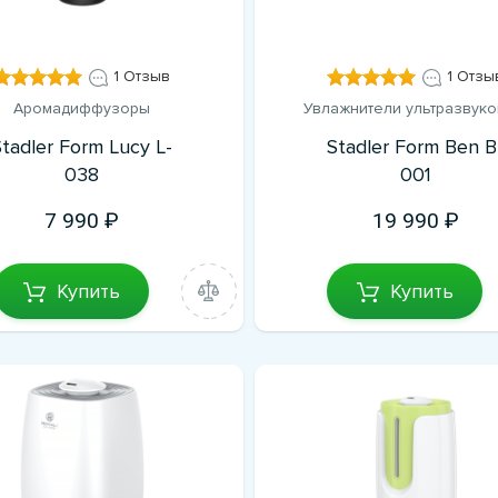
1 Отзыв
1 Отзы
Аромадиффузоры
Увлажнители ультразвук
Stadler Form Lucy L-
Stadler Form Ben B
038
001
7 990
19 990
Купить
Купить