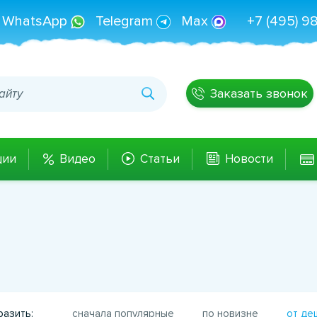
WhatsApp
Telegram
Max
+7 (495) 9
Заказать звонок
ции
Видео
Статьи
Новости
азить:
сначала популярные
по новизне
от де