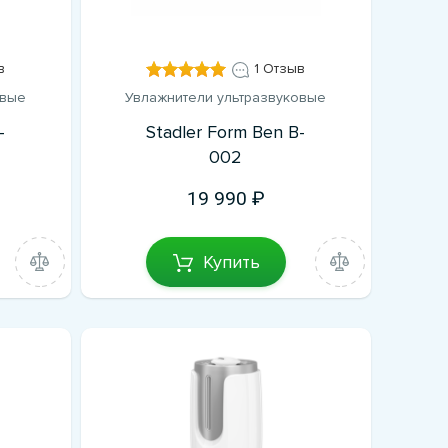
в
1 Отзыв
овые
Увлажнители ультразвуковые
-
Stadler Form Ben B-
002
19 990
Купить