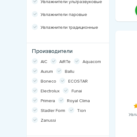
Увлажнители ультразвуковые
Увлажнители паровые
Увлажнители традиционные
Производители
AIC
AiRTe
Aquacom
Aurum
Ballu
Boneco
ECOSTAR
Electrolux
Funai
Primera
Royal Clima
Stadler Form
Tion
Увл
Zanussi