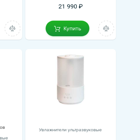
21 990
Купить
ов
Увлажнители ультразвуковые
овые