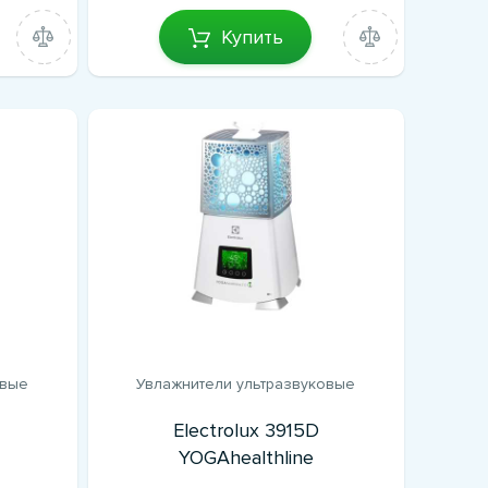
Купить
овые
Увлажнители ультразвуковые
Electrolux 3915D
YOGAhealthline