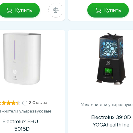
Купить
Купить
2 Отзыва
Увлажнители ультразвук
ажнители ультразвуковые
Electrolux 3910D
Electrolux EHU -
YOGAhealthline
5015D