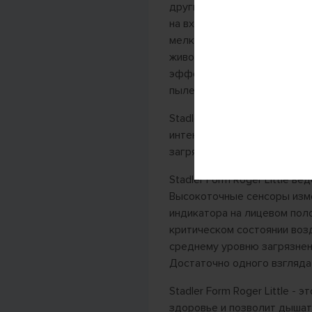
другие бытовые посторонни
на входе предусмотрен пре
мелкоячеистая сетка, котор
животных, волосы, волокна 
эффективной работы очист
пылесосом, а комбинирован
Stadler Form Roger Little 
интенсивности очистки. При
загрязненный воздух в поме
Stadler Form Roger Little 
Высокоточные сенсоры изме
индикатора на лицевом пол
критическом состоянии возд
среднему уровню загрязнен
Достаточно одного взгляда 
Stadler Form Roger Little 
здоровье и позволит дышат