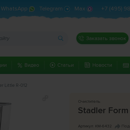
WhatsApp
Telegram
Max
+7 (495) 9
Заказать звонок
ции
Видео
Статьи
Новости
r Little R-012
Очиститель
Stadler Form 
Артикул: КМ-6432
Под