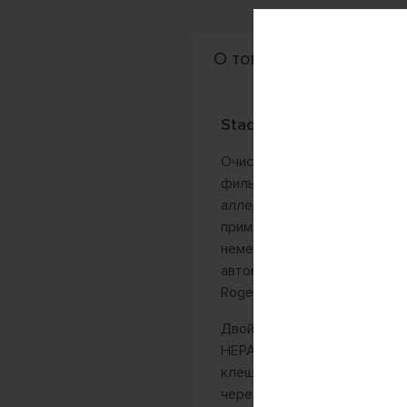
О товаре
Характе
Stadler Form Roger Litt
Очиститель воздуха Stadler 
фильтрации, которая избав
аллергенов, бактерий и ви
применяемый в очистителе -
немецкой компании Фройден
автомобильной промышленно
Roger и Roger little, что г
Двойной фильтр в Stadler Fo
НЕРА-фильтр избавляет воз
клещей, вирусов и бактери
через открытые окна, испар