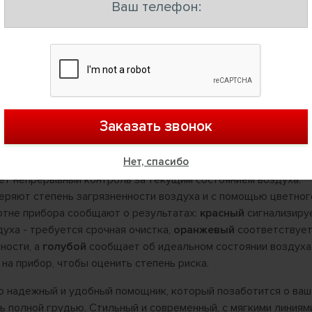
е запахи. Чтобы продлить срок службы комбинированного ф
дварительный фильтр. Предварительный фильтр - это
ая задерживает крупные частицы загрязнений, такие как шер
тканей и другие крупные, видимые глазу загрязнения. Для
ителя требуется регулярно очищать предварительный филь
ный подлежит замене каждые 8-12 месяцев.
2
обслуживает помещения площадью до 35 м
и имеет 5 ступеней
бор достаточно мощный, чтобы за короткий срок очистить с
щении и очень тихий, если очистка требуется в ночное время
Нет, спасибо
ведет непрерывный контроль за текущим состоянием воздуха.
ряют степень загрязненности воздуха и с помощью цветног
отне прибора сообщают о результатах:
красный
сигнализиру
уха - требуется срочная очистка,
оранжевый
соответствуе
ности, а
голубой
сообщает об идеальном состоянии воздуха
на прибор, чтобы оценить степень риска.
- это надежный и удобный помощник, который позаботится о ва
ь полной грудью. Стильный и современный, с мягкими линиям