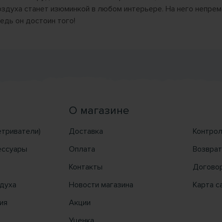
оздуха станет изюминкой в любом интерьере. На него непре
едь он достоин того!
О магазине
етриватели)
Доставка
Контрол
ессуары
Оплата
Возврат
Контакты
Догово
духа
Новости магазина
Карта с
ия
Акции
Уценка