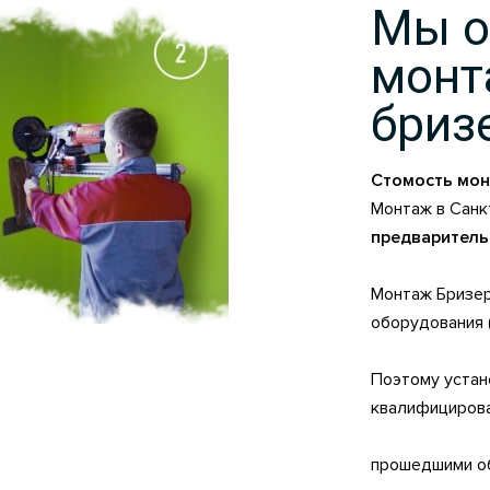
Мы о
монт
бриз
Стомость монт
Монтаж в Санк
предваритель
Монтаж Бризер
оборудования (
Поэтому устан
квалифицирова
прошедшими об