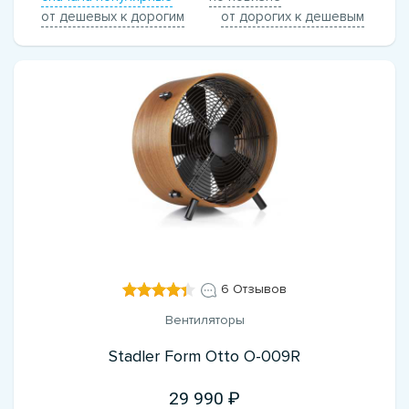
от дешевых к дорогим
от дорогих к дешевым
6 Отзывов
Вентиляторы
Stadler Form Otto O-009R
29 990