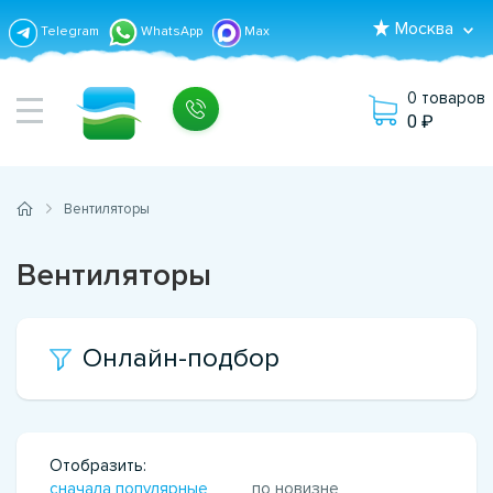
Москва
Telegram
WhatsApp
Max
0 товаров
0
Вентиляторы
Вентиляторы
Онлайн-подбор
Отобразить:
сначала популярные
по новизне