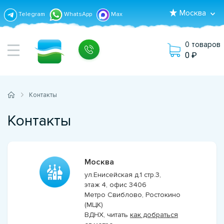
Москва
Telegram
WhatsApp
Max
0 товаров
0
Контакты
Контакты
Москва
ул.Енисейская д.1 стр.3,
этаж 4, офис 3406
Метро Свиблово, Ростокино
(МЦК)
ВДНХ, читать
как добраться