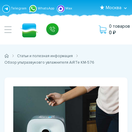
Москва
Telegram
WhatsApp
Max
0 товаров
0
Статьи и полезная информация
Обзор ультразвуковго увлажнителя AiRTe KM-576