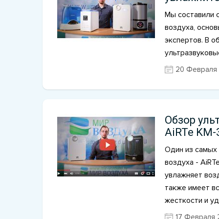
Мы составили 
воздуха, основ
экспертов. В 
ультразвуковы
20 Февраля 
Обзор уль
AiRTe KM-
Один из самых
воздуха - AiRT
увлажняет воз
также имеет в
жесткости и у
17 Февраля 