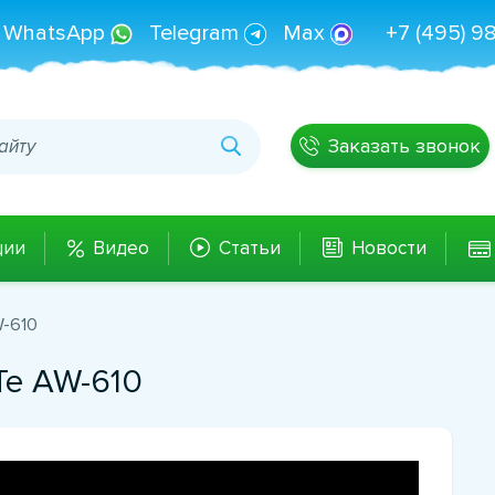
WhatsApp
Telegram
Max
+7 (495) 9
Заказать звонок
ции
Видео
Статьи
Новости
W-610
Te AW-610