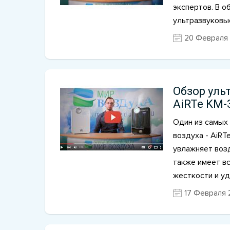
экспертов. В 
ультразвуковы
20 Февраля 
Обзор уль
AiRTe KM-
Один из самых
воздуха - AiRT
увлажняет воз
также имеет в
жесткости и у
17 Февраля 