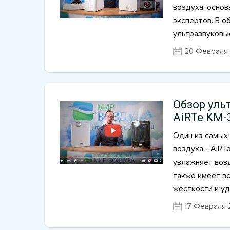
воздуха, основ
экспертов. В 
ультразвуковы
20 Февраля 
Обзор уль
AiRTe KM-
Один из самых
воздуха - AiRT
увлажняет воз
также имеет в
жесткости и у
17 Февраля 