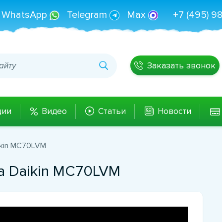
WhatsApp
Telegram
Max
+7 (495) 9
Заказать звонок
ции
Видео
Статьи
Новости
ikin MC70LVM
а Daikin MC70LVM