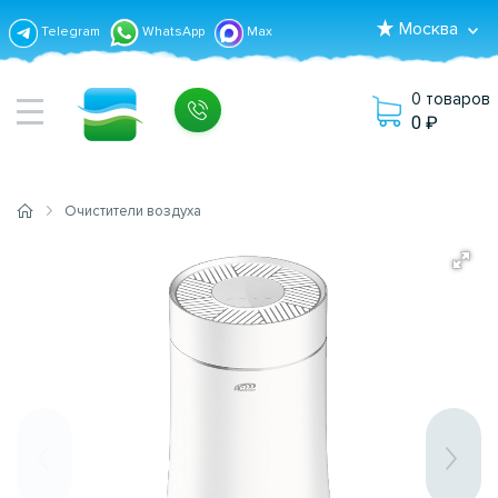
Москва
Telegram
WhatsApp
Max
0 товаров
0
Очистители воздуха