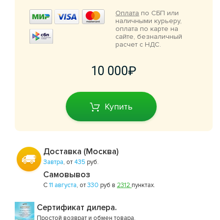
Оплата
по СБП или
наличными курьеру,
оплата по карте на
сайте, безналичный
расчет с НДС.
10 000
Купить
Доставка (Москва)
Завтра
, от
435
руб.
Самовывоз
С
11 августа
, от
330
руб в
2312
пунктах.
Сертификат дилера.
Простой
возврат и обмен товара
.