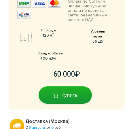
Оплата
по СБП или
наличными курьеру,
оплата по карте на
сайте, безналичный
расчет с НДС.
Площадь
Уровень
2
120 м
шума
66 Дб
Воздухообмен
400 м3/ч
60 000
Купить
Доставка (Москва)
С
9 августа
, от
0
руб.