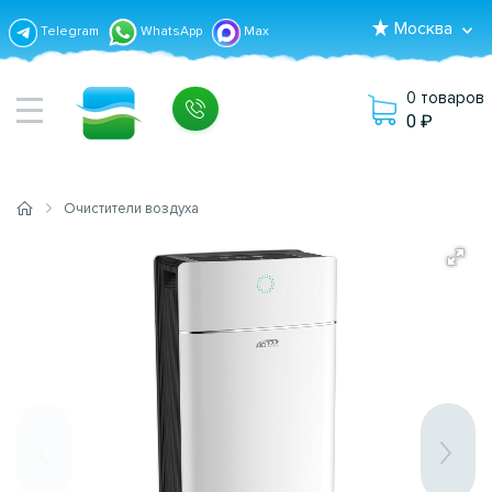
Москва
Telegram
WhatsApp
Max
0 товаров
0
Очистители воздуха