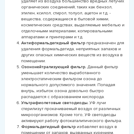
удаляет из воздуха большинство вредных летучих
органических соединений, таких как бензол,
этилен, ксилол, стирол, толуол, ацетон и т.д. -
вещества, содержащиеся в бытовой химии,
косметических средствах, выделяемые мебелью и
отделочными материалами, копировальными
аппаратами и принтерами и т.д.
Антиформальдегидный фильтр
предназначен для
удаления формальдегида, неприятных запахов и
других опасных химических веществ из воздуха в
помещении.
Озононейтрализующий фильтр.
Данный фильтр
уменьшает количество выработанного
электростатическим фильтром озона до
нормального допустимого значения. Попадая
внутрь, избыток озона довольно быстро
распадается с образованием кислорода.
Ультрафиолетовые светодиоды.
УФ лучи
стерилизу.т прокачиваемый воздух от различных
микроорганизмов. Кроме того, УФ светодиоды
активируют работу фотокаталитического фильтра.
Формальдегидный фильтр
избавляет воздух в
помещении от запахов, вызванных курением,