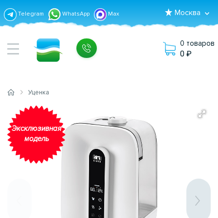
Москва
Telegram
WhatsApp
Max
0 товаров
0
Уценка
Эксклюзивная
модель