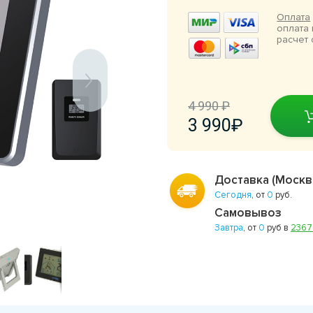
Оплата
оплата 
расчет 
4 990
3 990
Доставка (Москв
Сегодня
, от
0
руб.
Самовывоз
Завтра
, от
0
руб в
236