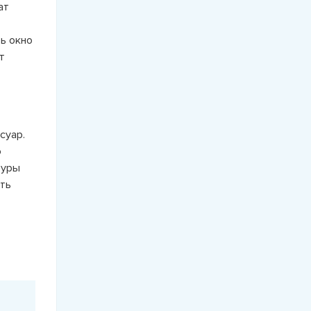
ат
ь окно
т
суар.
ю
туры
ть