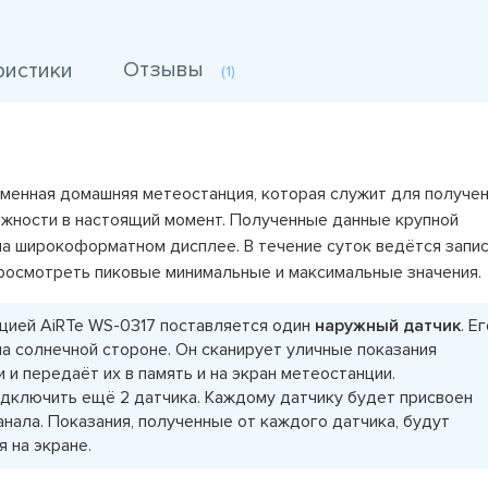
Отзывы
ристики
(1)
менная домашняя метеостанция, которая служит для получе
ажности в настоящий момент. Полученные данные крупной
а широкоформатном дисплее. В течение суток ведётся запис
просмотреть пиковые минимальные и максимальные значения.
цией AiRTe WS-0317 поставляется один
наружный датчик
. Е
на солнечной стороне. Он сканирует уличные показания
 и передаёт их в память и на экран метеостанции.
дключить ещё 2 датчика. Каждому датчику будет присвоен
нала. Показания, полученные от каждого датчика, будут
 на экране.