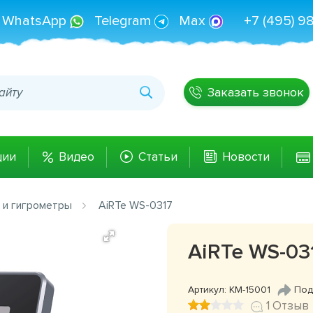
WhatsApp
Telegram
Max
+7 (495) 9
Заказать звонок
ции
Видео
Статьи
Новости
 и гигрометры
AiRTe WS-0317
AiRTe WS-03
Артикул: КМ-15001
Под
1 Отзыв