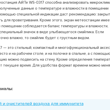
останция AiRTe WS-0317 способна анализировать микроклим
полученные данные о температуре и влажности в помещении
с помощью специальной индикации даст рекомендацию: закрыт
ь для проветривания. Кроме этого, экран метеостанции имее
в помещении соблюдается баланс температуры и влажности,
 специальный значок в виде улыбающегося смайлика. Если
очно влажно, то смайлик будет с грустным видом.
7 — это стильный, компактный и многофункциональный аксес
сто и на рабочем столе, и на полочке в спальне, а с помощь
цию можно подвесить на стену. Кроме определения темпера
ет текущее время. Для удобства формат времени можно меня
риалы:
и очистителей воздуха для иммунитета