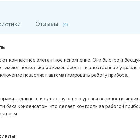
Отзывы
ристики
(4)
ль
меют компактное элегантное исполнение. Они быстро и бесшу
я, имеют несколько режимов работы и электронное управлен
тключение позволяет автоматизировать работу прибора.
орами заданного и существующего уровня влажности, индик
и бака конденсатом, что делает контроль за работой прибо
онятным.
риалы: