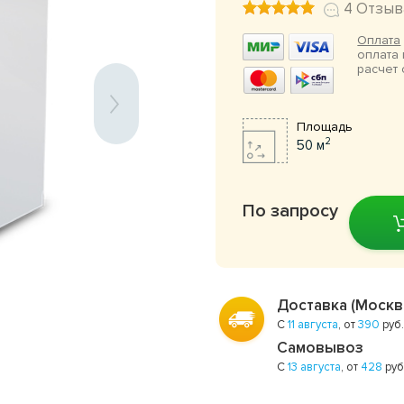
4 Отзыв
Оплата
оплата 
расчет 
Площадь
2
50 м
По запросу
Доставка (Москв
С
11 августа
, от
390
руб.
Самовывоз
С
13 августа
, от
428
руб