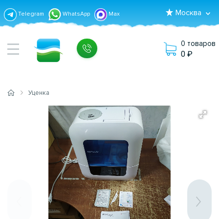
Москва
Telegram
WhatsApp
Max
0 товаров
0
Уценка