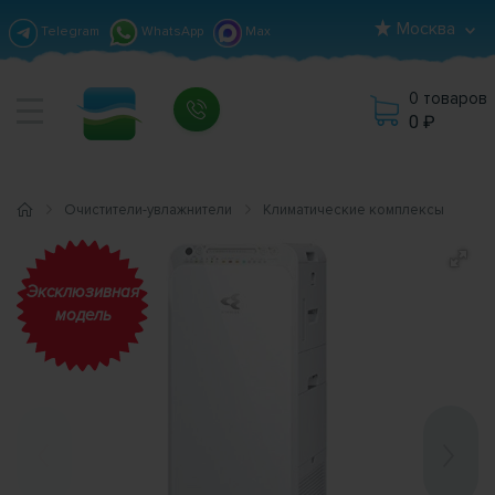
Москва
Telegram
WhatsApp
Max
0 товаров
0
Очистители-увлажнители
Климатические комплексы
Эксклюзивная
модель