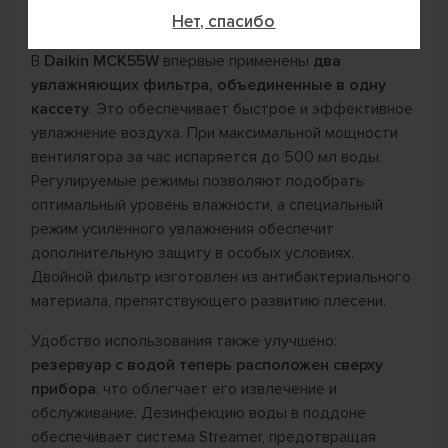
Эффективное увлажнение
Нет, спасибо
В
Daikin MCK55W
впервые применены
два
увлажняющих фильтра, объединенные в одну
кассету
. Это обеспечивает быстрое и эффективное
увлажнение воздуха. При максимальной мощности
вентилятора за час испаряется до 500 мл воды.
Регулируемые режимы позволяют подобрать
оптимальный уровень влажности, а специальный
режим усиленного увлажнения обеспечит
дополнительную защиту в особых условиях.
Двойной фильтр изготовлен из антибактериального
материала, препятствующего развитию плесени.
Удобство использования также улучшено:
резервуар с водой теперь расположен сверху
прибора
, что облегчает его извлечение и
обслуживание. Дезинфекцию воды в поддоне
обеспечивает система Streamer, предотвращая