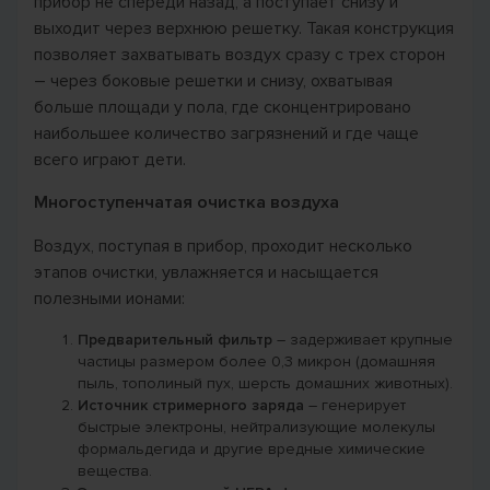
прибор не спереди назад, а поступает снизу и
выходит через верхнюю решетку. Такая конструкция
позволяет захватывать воздух сразу с трех сторон
– через боковые решетки и снизу, охватывая
больше площади у пола, где сконцентрировано
наибольшее количество загрязнений и где чаще
всего играют дети.
Многоступенчатая очистка воздуха
Воздух, поступая в прибор, проходит несколько
этапов очистки, увлажняется и насыщается
полезными ионами:
Предварительный фильтр
– задерживает крупные
частицы размером более 0,3 микрон (домашняя
пыль, тополиный пух, шерсть домашних животных).
Источник стримерного заряда
– генерирует
быстрые электроны, нейтрализующие молекулы
формальдегида и другие вредные химические
вещества.