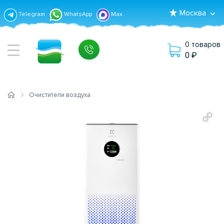
Москва
Telegram
WhatsApp
Max
0 товаров
0
Очистители воздуха