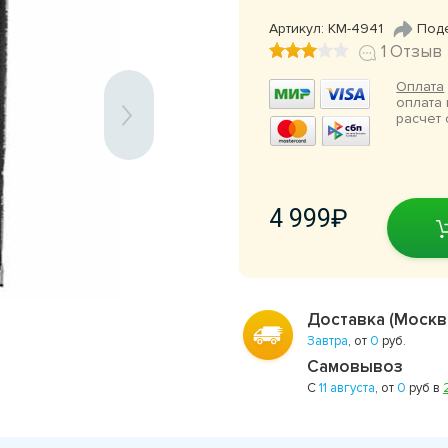
Артикул: КМ-4941
Под
1 Отзыв
Оплата
оплата 
расчет 
4 999
Доставка (Москв
Завтра
, от
0
руб.
Самовывоз
С
11 августа
, от
0
руб в