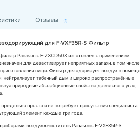
Отзывы
ристики
(1)
дезодорирующий для F-VXF35R-S Фильтр
ильтр Panasonic F-ZXCD50X изготовлен с применением
дназначен для дезактивирует неприятных запахи, в том числе
т приготовления пищи. Фильтр дезодорирует воздух в помеще
и, нейтрализует табачный дым и широко распространённые
ользуя природные абсорбционные свойства древесного угля,
а.
предельно проста и не потребует присутствия специалиста.
ьтрующий элемент каждые три года.
риборами: воздухоочиститель Panasonic F-VXF35R-S.