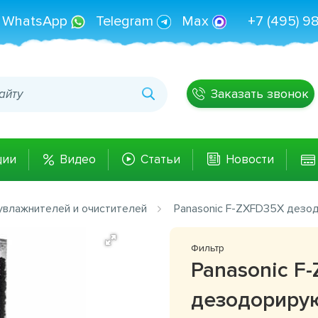
WhatsApp
Telegram
Max
+7 (495) 9
Заказать звонок
ции
Видео
Статьи
Новости
увлажнителей и очистителей
Panasonic F-ZXFD35X дезо
Фильтр
Panasonic F
дезодориру