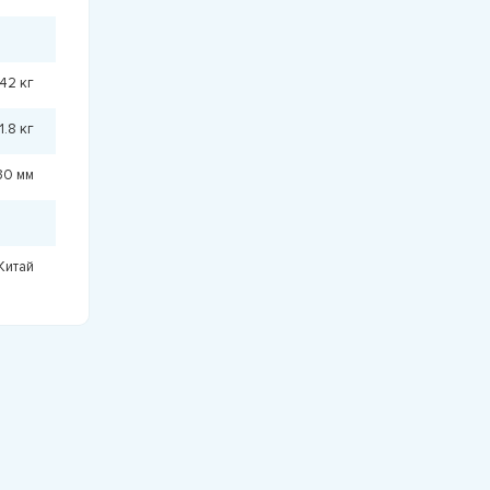
.42 кг
1.8 кг
30 мм
Китай