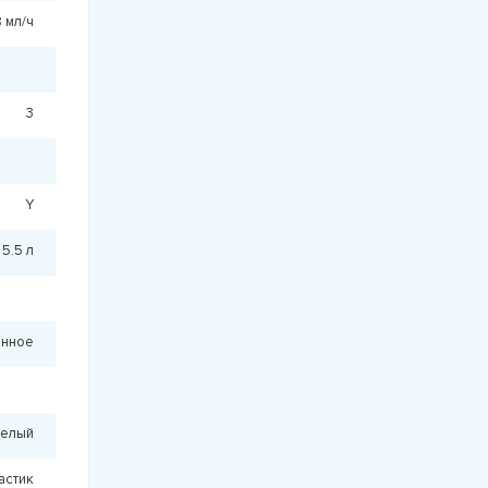
 мл/ч
3
Y
5.5 л
онное
Белый
астик