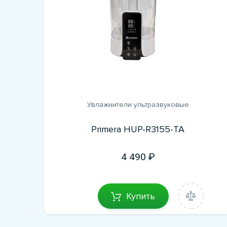
Увлажнители ультразвуковые
Primera HUP-R3155-TA
4 490
Купить