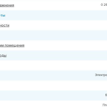
ажнения
0.28
оты
ности
ции помещения
воды
Электр
Пл