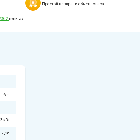
Простой
возврат и обмен товара
.
2362
пунктах.
 года
3 кВт
35 Дб