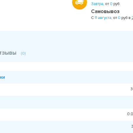
Завтра
, от
0
руб.
Самовывоз
С
11 августа
, от
0
руб в
тзывы
(0)
ки
3
0.0