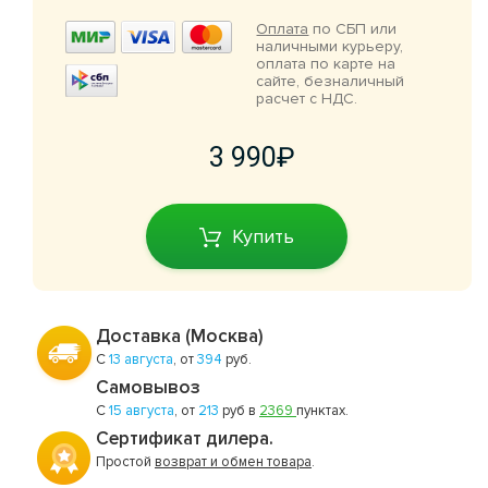
Оплата
по СБП или
наличными курьеру,
оплата по карте на
сайте, безналичный
расчет с НДС.
3 990
Купить
Доставка (Москва)
С
13 августа
, от
394
руб.
Самовывоз
С
15 августа
, от
213
руб в
2369
пунктах.
Сертификат дилера.
Простой
возврат и обмен товара
.