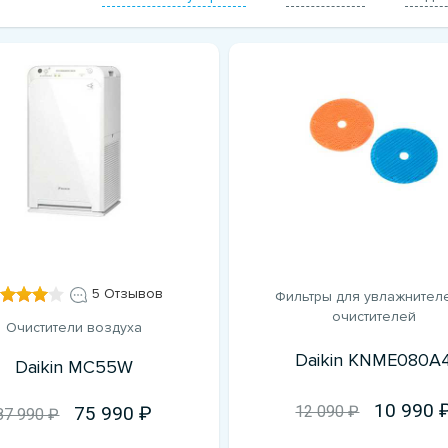
5 Отзывов
Фильтры для увлажнител
очистителей
Очистители воздуха
Daikin KNME080A
Daikin MC55W
10 990
12 090 ₽
75 990
87 990 ₽