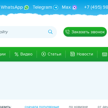
WhatsApp
Telegram
Max
+7 (495) 9
Заказать звонок
ции
Видео
Статьи
Новости
азить:
сначала популярные
по новизне
от де