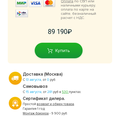
Оплата
по СБП или
наличными курьеру,
оплата по карте на
сайте, безналичный
расчет с НДС.
89 190
Купить
Доставка (Москва)
С
13 августа
, от
0
руб.
Самовывоз
С
15 августа
, от
281
руб в
530
пунктах.
Сертификат дилера.
Простой
возврат и обмен товара
.
Гарантия 1 год
Монтаж бризера
- 9 900 руб.