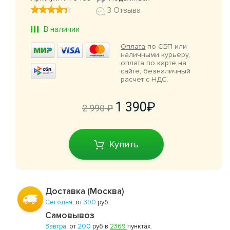
3 Отзыва
В наличии
Оплата
по СБП или
наличными курьеру,
оплата по карте на
сайте, безналичный
расчет с НДС.
1 390
2 990
Купить
Доставка (Москва)
Сегодня
, от
390
руб.
Самовывоз
Завтра
, от
200
руб в
2369
пунктах.