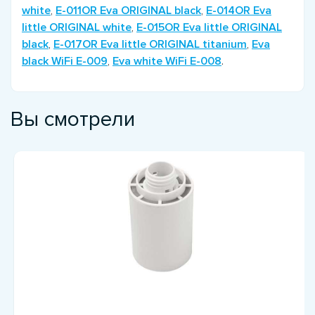
white
,
E-011OR Eva ORIGINAL black
,
E-014OR Eva
little ORIGINAL white
,
E-015OR Eva little ORIGINAL
black
,
E-017OR Eva little ORIGINAL titanium
,
Eva
black WiFi E-009
,
Eva white WiFi E-008
.
Вы смотрели