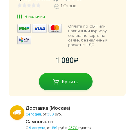
1 Отзыв
В наличии
Оплата
по СБП или
наличными курьеру,
оплата по карте на
сайте, безналичный
расчет с НДС.
1 080
Купить
Доставка (Москва)
Сегодня
, от
389
руб.
Самовывоз
С
9 августа
, от
199
руб в
2370
пунктах.