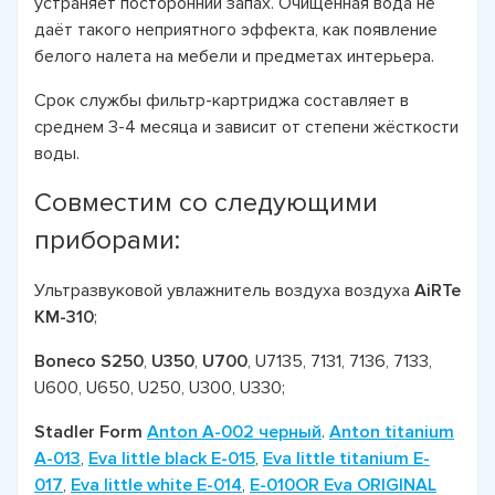
устраняет посторонний запах. Очищенная вода не
даёт такого неприятного эффекта, как появление
белого налета на мебели и предметах интерьера.
Срок службы фильтр-картриджа составляет в
среднем 3-4 месяца и зависит от степени жёсткости
воды.
Совместим со следующими
приборами:
Ультразвуковой увлажнитель воздуха воздуха
AiRTe
KM-310
;
Boneco
S250
,
U350
,
U700
, U7135, 7131, 7136, 7133,
U600, U650, U250, U300, U330;
Stadler Form
Anton A-002 черный
.
Anton titanium
A-013
,
Eva little black E-015
,
Eva little titanium E-
017
,
Eva little white E-014
,
E-010OR Eva ORIGINAL