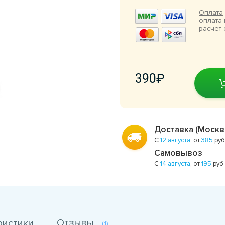
Оплата
оплата 
расчет 
390
Доставка (Москв
С
12 августа
, от
385
руб
Самовывоз
С
14 августа
, от
195
руб
Отзывы
ристики
(1)