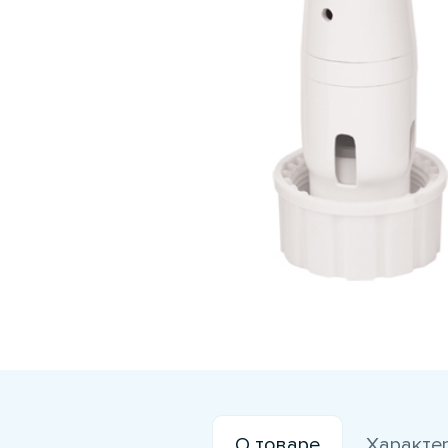
О товаре
Характе