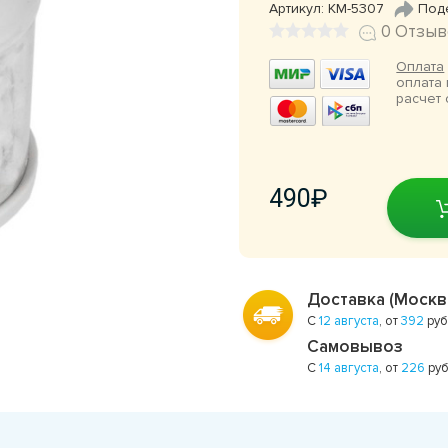
Артикул: КМ-5307
Под
0 Отзыв
Оплата
оплата 
расчет 
490
Доставка (Москв
С
12 августа
, от
392
руб
Самовывоз
С
14 августа
, от
226
руб