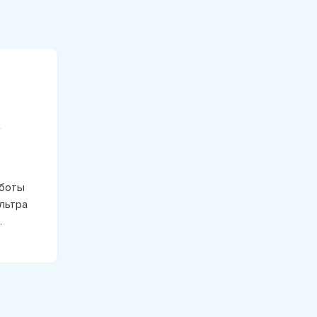
х
аботы
льтра
.