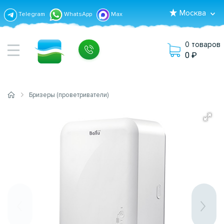
Москва
Telegram
WhatsApp
Max
0 товаров
0
Бризеры (проветриватели)