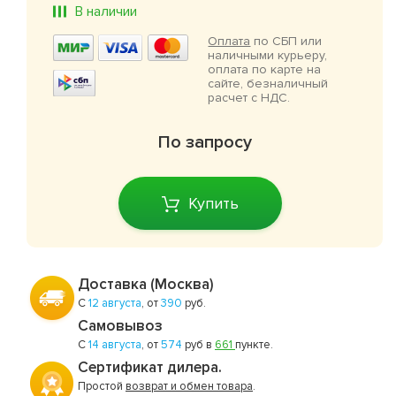
В наличии
Оплата
по СБП или
наличными курьеру,
оплата по карте на
сайте, безналичный
расчет с НДС.
По запросу
Купить
Доставка (Москва)
С
12 августа
, от
390
руб.
Самовывоз
С
14 августа
, от
574
руб в
661
пункте.
Сертификат дилера.
Простой
возврат и обмен товара
.