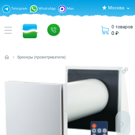
Москва
Telegram
WhatsApp
Max
0 товаров
0
Бризеры (проветриватели)