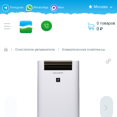
Москва
Telegram
WhatsApp
Max
0 товаров
0
Очистители-увлажнители
Климатические комплексы