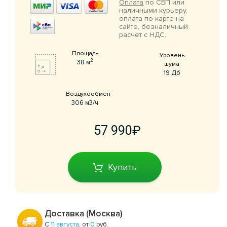
Оплата
по СБП или
наличными курьеру,
оплата по карте на
сайте, безналичный
расчет с НДС.
Площадь
Уровень
2
38 м
шума
19 Дб
Воздухообмен
306 м3/ч
57 990
Купить
Доставка (Москва)
С
11 августа
, от
0
руб.