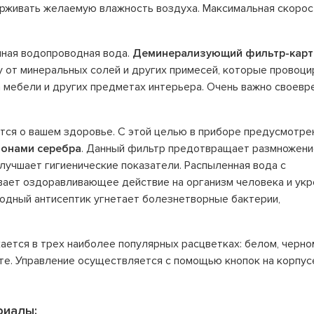
ерживать желаемую влажность воздуха. Максимальная скорос
чная водопроводная вода.
Деминерализующий фильтр-кар
 от минеральных солей и других примесей, которые провоц
а мебели и других предметах интерьера. Очень важно своев
отится о вашем здоровье. С этой целью в приборе предусмотре
ионами серебра
. Данный фильтр предотвращает размножени
лучшает гигиенические показатели. Распыленная вода с
ает оздоравливающее действие на организм человека и укр
родный антисептик угнетает болезнетворные бактерии,
ускается в трех наиболее популярных расцветках: белом, черно
те. Управление осуществляется с помощью кнопок на корпус
риалы: