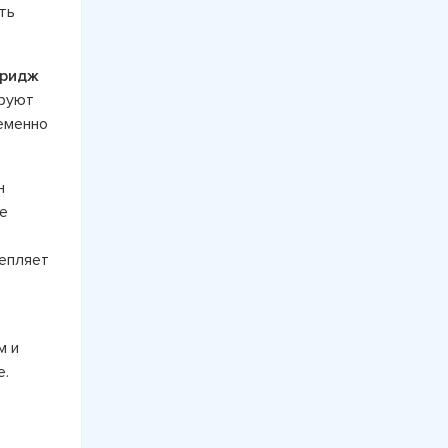
ть
тридж
ируют
ременно
н
е
епляет
м и
е.