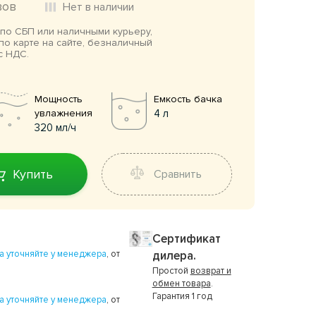
вов
Нет в наличии
по СБП или наличными курьеру,
по карте на сайте, безналичный
с НДС.
Мощность
Емкость бачка
увлажнения
4 л
320 мл/ч
Купить
Сравнить
Сертификат
а уточняйте у менеджера
, от
дилера.
Простой
возврат и
обмен товара
.
Гарантия 1 год
а уточняйте у менеджера
, от