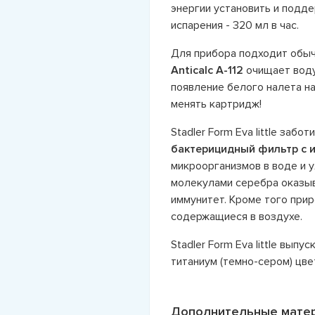
энергии установить и подд
испарения - 320 мл в час.
Для прибора подходит обы
Anticalc A-112
очищает воду
появление белого налета н
менять картридж!
Stadler Form Eva little заб
бактерицидный фильтр с 
микроорганизмов в воде и у
молекулами серебра оказыв
иммунитет. Кроме того при
содержащиеся в воздухе.
Stadler Form Eva little вып
титаниум (темно-сером) цве
Дополнительные мате