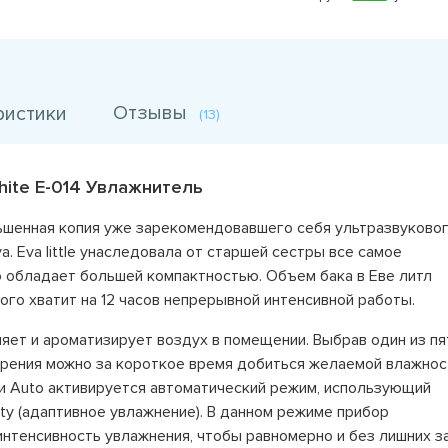
Отзывы
ристики
(13)
 white E-014 Увлажнитель
уменьшенная копия уже зарекомендовавшего себя ультразвуково
a. Eva little унаследовала от старшей сестры все самое
о обладает большей компактностью. Объем бака в Еве литл
ого хватит на 12 часов непрерывной интенсивной работы.
ажняет и ароматизирует воздух в помещении. Выбрав один из пя
арения можно за короткое время добиться желаемой влажнос
ки Auto активируется автоматический режим, использующий
ty (адаптивное увлажнение). В данном режиме прибор
интенсивность увлажнения, чтобы равномерно и без лишних з