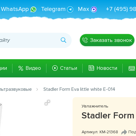
WhatsApp
Telegram
Max
+7 (495) 9
Заказать звонок
ции
Видео
Статьи
Новости
льтразвуковые
Stadler Form Eva little white E-014
Увлажнитель
Stadler Form 
Артикул: КМ-21368
Под