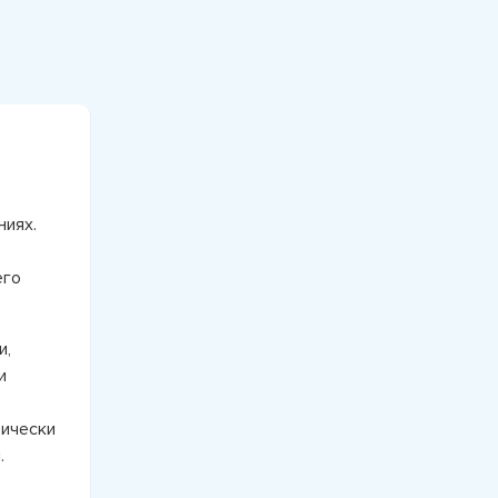
ниях.
его
и,
и
тически
.