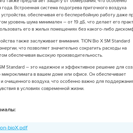
ard также предлагает защиту от обмерзания, что особенно
 года. Встроенная система подогрева приточного воздуха
устройства, обеспечивая его бесперебойную работу даже п
том уровень шума минимален – от 19 дБ, что делает его прак
ользовать его в жилых помещениях без какого-либо диском
йства также заслуживает внимания. TION Bio X SM Standard
энергии, что позволяет значительно сократить расходы на
этом обеспечивая высокую производительность.
 SM Standard – это надежное и эффективное решение для со
 микроклимата в вашем доме или офисе. Он обеспечивает
 и очищенного воздуха, что особенно важно для поддержани
вствия в условиях современной жизни.
риалы:
on-bioX.pdf