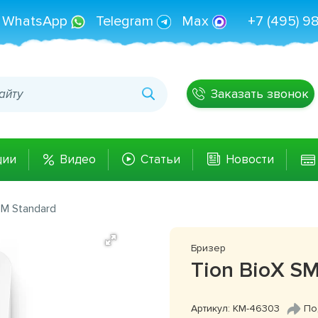
WhatsApp
Telegram
Max
+7 (495) 9
Заказать звонок
ции
Видео
Статьи
Новости
SM Standard
Бризер
Tion BioX SM
Артикул: КМ-46303
По