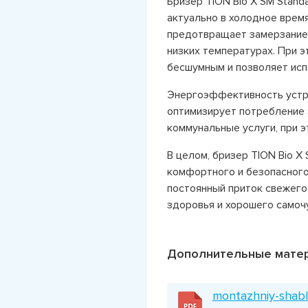
Бризер TION Bio X SM Stand
актуально в холодное время
предотвращает замерзание 
низких температурах. При э
бесшумным и позволяет исп
Энергоэффективность устро
оптимизирует потребление 
коммунальные услуги, при 
В целом, бризер TION Bio X
комфортного и безопасного
постоянный приток свежего
здоровья и хорошего самочу
Дополнительные мате
montazhniy-shabl