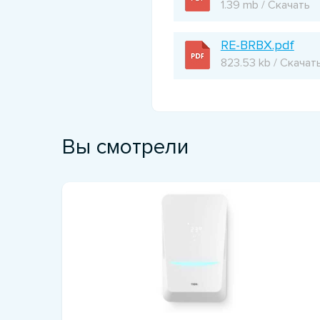
1.39 mb / Скачать
RE-BRBX.pdf
823.53 kb / Скачат
Вы смотрели