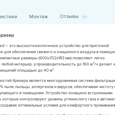
Отзывы
ристики
Монтаж
(0)
Бризер
ard – это высокотехнологичное устройство для приточной
ое для обеспечения свежего и очищенного воздуха в помеще
компактные размеры (600х352х183 мм) позволяют легко
 любой интерьер, а производительность до 160 м³/ч делает 
мещений площадью до 40 м².
остей бризера является многоуровневая система фильтраци
 пыли, пыльцы, аллергенов и вирусов, обеспечивая чистоту 
тупающего в помещение. Устройство оснащено встроенными
а, которые контролируют уровень углекислого газа и автома
создавая оптимальные условия для комфортного проживания