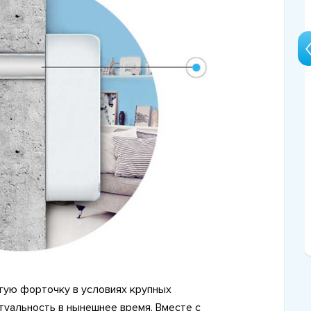
2 Ноября 2016
ля
Panasonic представил новую
серию климатических
ы
комплексов
тую форточку в условиях крупных
туальность в нынешнее время. Вместе с