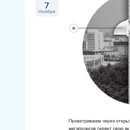
7
Ноября
27 Марта 2020
Климатическая техника д
антибактериальной и
противовирусной защит
Проветривание через откры
мегаполисов теряет свою ак