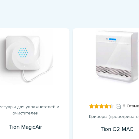
6 Отзы
ессуары для увлажнителей и
очистителей
Бризеры (проветривате
Tion MagicAir
Tion О2 MAC