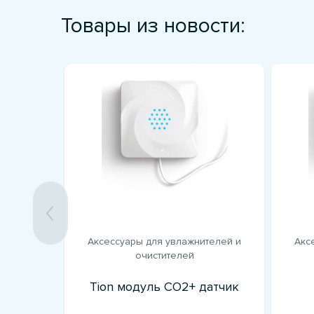
Товары из новости:
тзыв
Аксессуары для увлажнителей и
Акс
очистителей
ели)
Tion модуль CO2+ датчик
rd