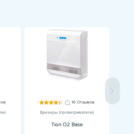
вов
16 Отзывов
ли)
Бризеры (проветриватели)
Бр
Tion O2 Base