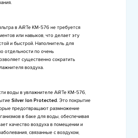
ания.
льтра в AiRTe KM-576 не требуется
ментов или навыков, что делает эту
той и быстрой. Наполнитель для
о отдельности по очень
позволяет существенно сократить
лажнителя воздуха.
ти воды в увлажнителе AiRTe KM-576,
рытие
Silver Ion Protected
. Это покрытие
торые предотвращают размножение
ганизмов в баке для воды, обеспечивая
шает качество воздуха в помещении и
болевания, связанные с воздухом,