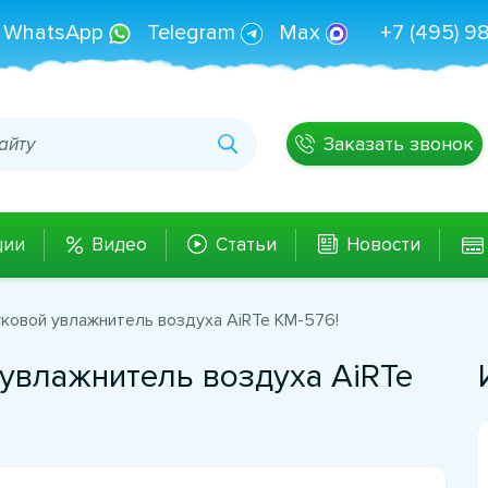
WhatsApp
Telegram
Max
+7 (495) 9
Заказать звонок
ции
Видео
Статьи
Новости
уковой увлажнитель воздуха AiRTe KM-576!
 увлажнитель воздуха AiRTe