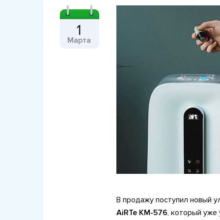
1
Марта
21 Декабря 2017
Информация о возврате 
обмене товара
В продажу поступил новый у
AiRTe KM-576
, который уже