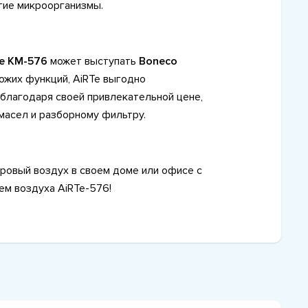
гие микроорганизмы.
e KM-576
может выступать
Boneco
хожих функций, AiRTe выгодно
благодаря своей привлекательной цене,
масел и разборному фильтру.
ровый воздух в своем доме или офисе с
м воздуха AiRTe-576!