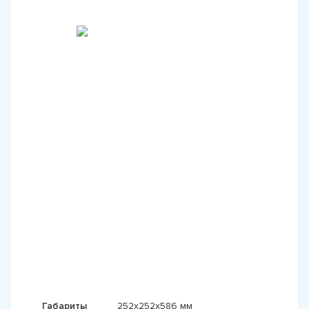
Габариты
252x252x586 мм