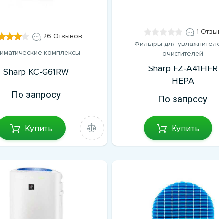
1 Отзы
26 Отзывов
Фильтры для увлажнител
иматические комплексы
очистителей
Sharp FZ-A41HFR
Sharp KC-G61RW
HEPA
По запросу
По запросу
Купить
Купить