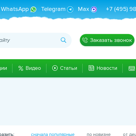
WhatsApp
Telegram
Max
+7 (495) 9
Заказать звонок
ции
Видео
Статьи
Новости
азить:
сначала популярные
по новизне
от де