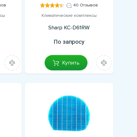
вов
40 Отзывов
ксы
Климатические комплексы
Sharp KC-D61RW
По запросу
Купить