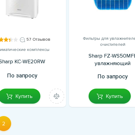
Фильтры для увлажнител
57 Отзывов
очистителей
иматические комплексы
Sharp FZ-WS50MF
Sharp KC-WE20RW
увлажняющий
По запросу
По запросу
Купить
Купить
2