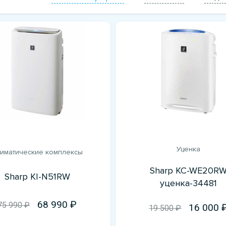
Уценка
иматические комплексы
Sharp KC-WE20R
Sharp KI-N51RW
уценка-34481
68 990
75 990 ₽
16 000
19 500 ₽