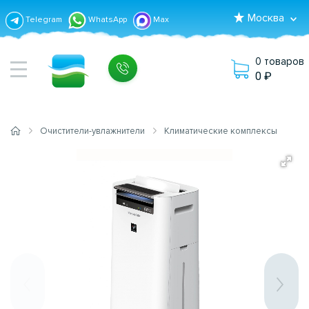
Москва
Telegram
WhatsApp
Max
0 товаров
0
Очистители-увлажнители
Климатические комплексы