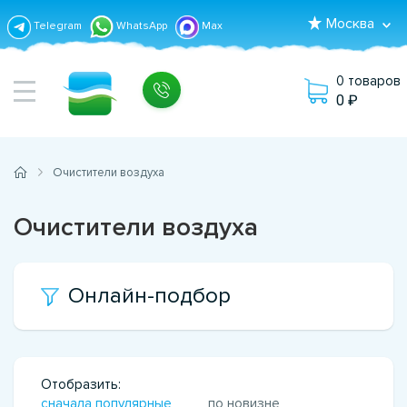
Москва
Telegram
WhatsApp
Max
0 товаров
0
Очистители воздуха
Очистители воздуха
Онлайн-подбор
Отобразить:
сначала популярные
по новизне