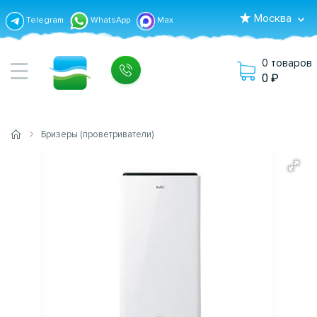
Москва
Telegram
WhatsApp
Max
0 товаров
0
Бризеры (проветриватели)