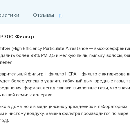
Отзывы
ристики
(1)
 P700 Фильтр
ilter
(High Efficiency Particulate Arrestance — высокоэффекти
далить более 99% PM 2,5 и мелкую пыль, пыльцу, волосы, ба
 пепел.
варительный фильтр + фильтр HEPA + фильтр с активирован
будет более успешно удалять табачный дым, вредные газы, т
оединения, формальдегид, запахи, выхлопные газы, что знач
 вашей семьи к аллергии.
ко в дома, но и в медицинских учреждениях и лабораториях
и к чистому воздуху. Замена фильтра производится по мере
год).