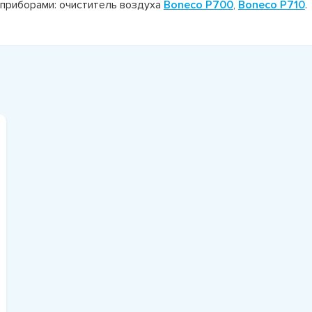
приборами: очиститель воздуха
Boneco P700
,
Boneco P710
.