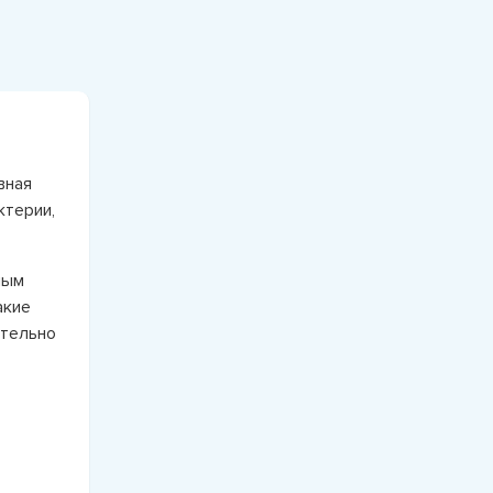
вная
ктерии,
ным
акие
ительно