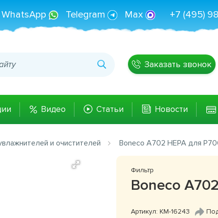
WhatsApp
Telegram
Max
+7 (495) 9
Заказать звонок
ции
Видео
Статьи
Новости
увлажнителей и очистителей
Boneco A702 HEPA для P70
Фильтр
Boneco A702
Артикул: КМ-16243
Под