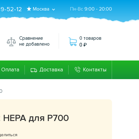
89-52-12
Москва
Пн-Вс
9:00 - 20:00
Сравнение
0 товаров
не добавлено
0
Оплата
Доставка
Контакты
0
 HEPA для P700
елиться