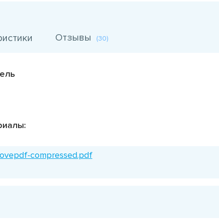
Отзывы
ристики
(30)
тель
риалы:
ovepdf-compressed.pdf