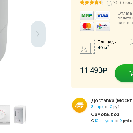
30 Отзы
Оплата
оплата 
расчет 
Площадь
2
40 м
11 490
Доставка (Москв
Завтра
, от
0
руб.
Самовывоз
С
10 августа
, от
0
руб в