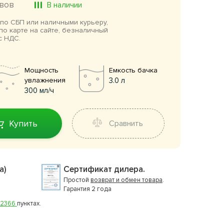
вов
В наличии
по СБП или наличными курьеру,
по карте на сайте, безналичный
с НДС.
Мощность
Емкость бачка
увлажнения
3.0 л
300 мл/ч
Купить
Сравнить
а)
Сертификат дилера.
Простой
возврат и обмен товара
.
Гарантия 2 года
2366
пунктах.