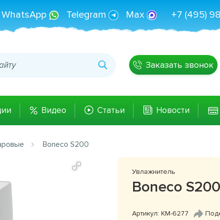
WhatsApp
Telegram
Max
+7 (495) 9
Заказать звонок
ции
Видео
Статьи
Новости
аровые
Boneco S200
Увлажнитель
Boneco S20
Артикул: КМ-6277
Под