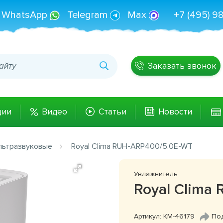
WhatsApp
Telegram
Max
+7 (495) 9
Заказать звонок
ции
Видео
Статьи
Новости
льтразвуковые
Royal Clima RUH-ARP400/5.0E-WT
Увлажнитель
Royal Clima
Артикул: КМ-46179
По