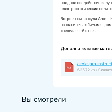
вредное воздействие излуч
электростатические поля на
Встроенная капсула Aroma 
наполнится любимыми арома
специальный отсек.
Дополнительные мате
airole-pro-instruc
665.72 kb / Скачат
Вы смотрели