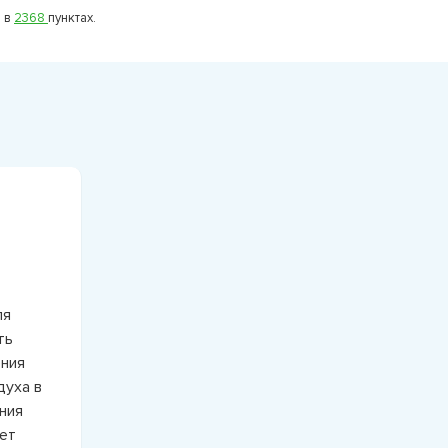
 в
2368
пунктах.
ля
ть
ения
духа в
ния
ет