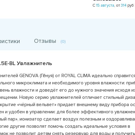
С
15 августа
, от
314
руб
Отзывы
ристики
(0)
5.5E-BL Увлажнитель
нителей GENOVA (Ге́нуя) от ROYAL CLIMA идеально справится
льного микроклимата и необходимого уровня влажности: при
вень влажности и доведёт его до нужного значения исходя и
ещении. Новую серию увлажнителей отличает стильный диза
крытие «чёрный вельвет» придает внешнему виду прибора о
 и удобен в управлении: для более эффективного увлажне
ый пар», ионизатор сделает воздух полезным и оздоравлив
огие другие позволят помочь создать идеальные условия в
мок не позволит детям снять резервуар для воды и получит