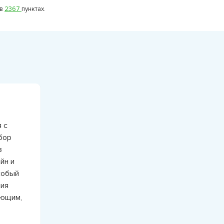
 в
2367
пунктах.
 с
бор
з
йн и
собый
ния
ающим,
ь