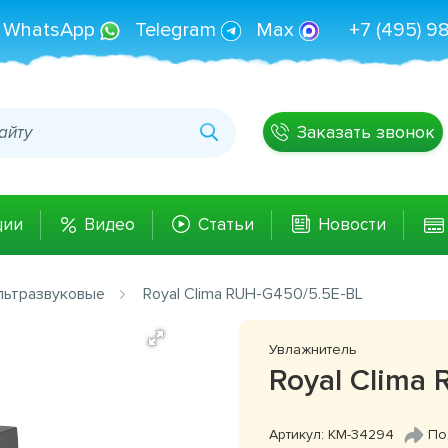
WhatsApp
Telegram
Max
+7 (495) 9
Заказать звонок
ции
Видео
Статьи
Новости
льтразвуковые
Royal Clima RUH-G450/5.5E-BL
Увлажнитель
Royal Clima
Артикул: КМ-34294
По