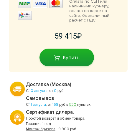
Оплата
по СБП или
наличными курьеру,
оплата по карте на
сайте, безналичный
расчет с НДС.
59 415
Купить
Доставка (Москва)
С
10 августа
, от
0
руб.
Самовывоз
С
11 августа
, от
168
руб в
530
пунктах.
Сертификат дилера.
Простой
возврат и обмен товара
.
Гарантия 1 год
Монтаж бризера
- 9 900 руб.